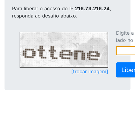
Para liberar o acesso
do IP
216.73.216.24
,
responda ao desafio abaixo.
Digite 
lado no
[trocar imagem]