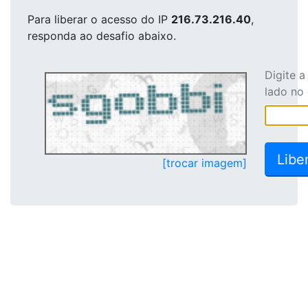
Para liberar o acesso
do IP
216.73.216.40
,
responda ao desafio abaixo.
Digite 
lado no
[trocar imagem]