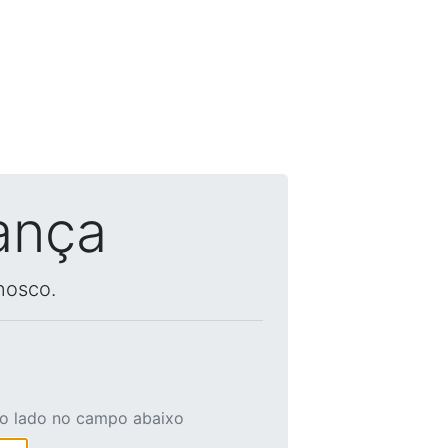
ança
nosco.
ao lado no campo abaixo