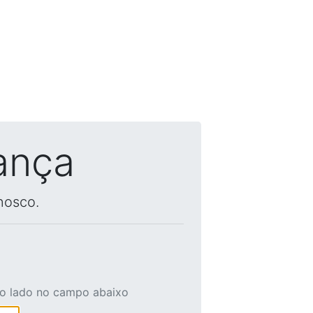
ança
nosco.
ao lado no campo abaixo