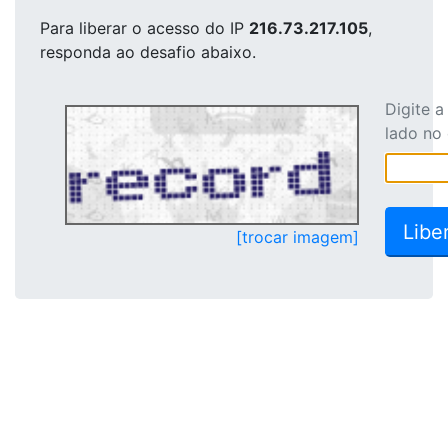
Para liberar o acesso
do IP
216.73.217.105
,
responda ao desafio abaixo.
Digite 
lado no
[trocar imagem]