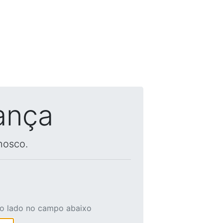
ança
nosco.
ao lado no campo abaixo