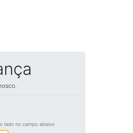
ança
nosco.
ao lado no campo abaixo