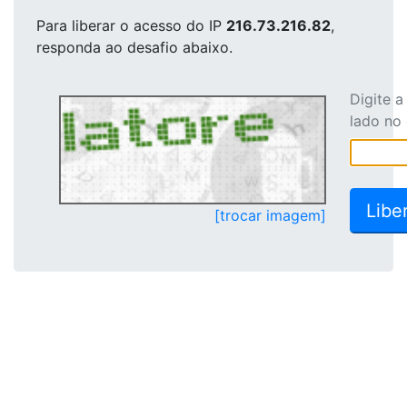
Para liberar o acesso
do IP
216.73.216.82
,
responda ao desafio abaixo.
Digite 
lado no
[trocar imagem]