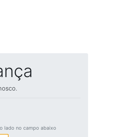
ança
nosco.
ao lado no campo abaixo