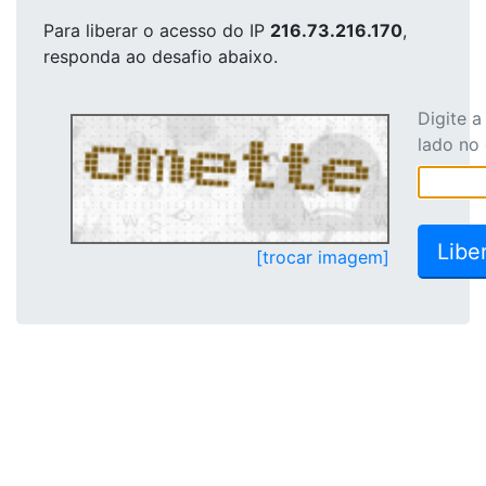
Para liberar o acesso
do IP
216.73.216.170
,
responda ao desafio abaixo.
Digite 
lado no
[trocar imagem]