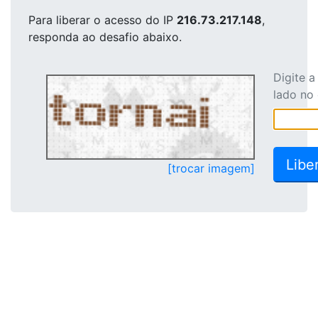
Para liberar o acesso
do IP
216.73.217.148
,
responda ao desafio abaixo.
Digite 
lado no
[trocar imagem]