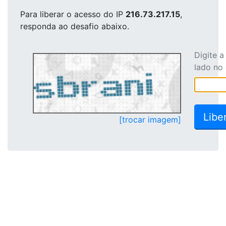
Para liberar o acesso
do IP
216.73.217.15
,
responda ao desafio abaixo.
Digite 
lado no
[trocar imagem]