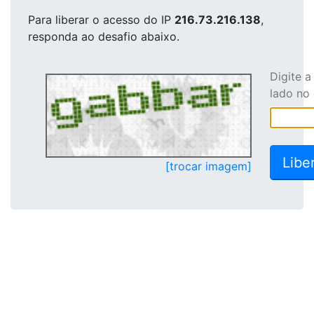
Para liberar o acesso
do IP
216.73.216.138
,
responda ao desafio abaixo.
Digite 
lado no
[trocar imagem]