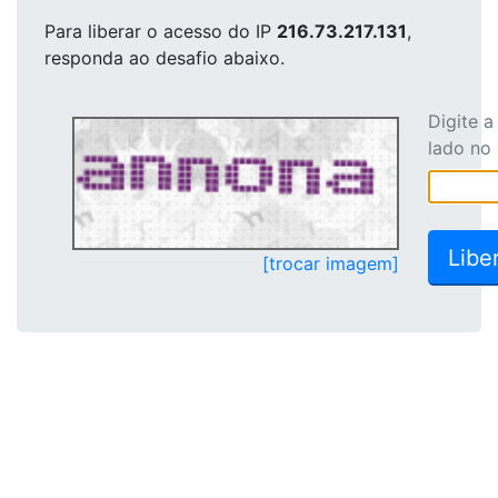
Para liberar o acesso
do IP
216.73.217.131
,
responda ao desafio abaixo.
Digite 
lado no
[trocar imagem]