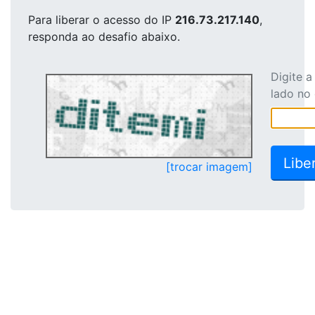
Para liberar o acesso
do IP
216.73.217.140
,
responda ao desafio abaixo.
Digite 
lado no
[trocar imagem]