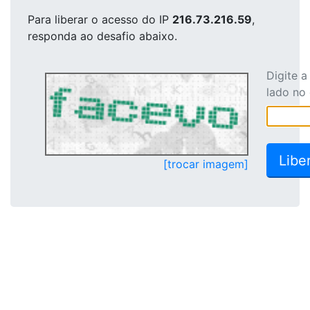
Para liberar o acesso
do IP
216.73.216.59
,
responda ao desafio abaixo.
Digite 
lado no
[trocar imagem]