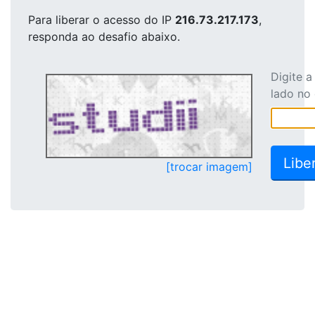
Para liberar o acesso
do IP
216.73.217.173
,
responda ao desafio abaixo.
Digite 
lado no
[trocar imagem]