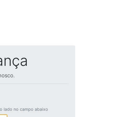
ança
nosco.
ao lado no campo abaixo