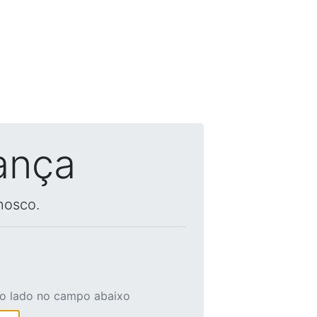
ança
nosco.
ao lado no campo abaixo