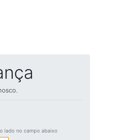
ança
nosco.
ao lado no campo abaixo