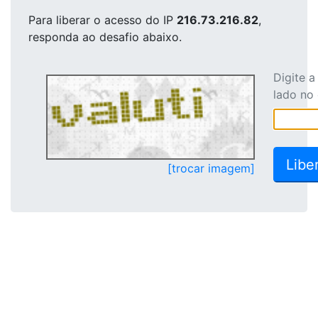
Para liberar o acesso
do IP
216.73.216.82
,
responda ao desafio abaixo.
Digite 
lado no
[trocar imagem]