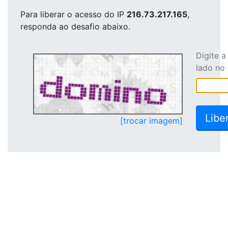
Para liberar o acesso
do IP
216.73.217.165
,
responda ao desafio abaixo.
Digite 
lado no
[trocar imagem]