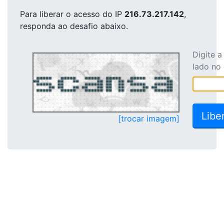
Para liberar o acesso
do IP
216.73.217.142
,
responda ao desafio abaixo.
Digite 
lado no
[trocar imagem]