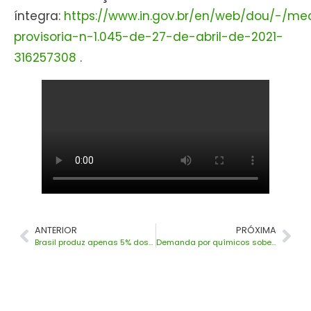
íntegra:
https://www.in.gov.br/en/web/dou/-/me
provisoria-n-1.045-de-27-de-abril-de-2021-
316257308
.
ANTERIOR
PRÓXIMA
Brasil produz apenas 5% dos insumos para a indústria farmacêutica
Demanda por químicos sobe 9,2% no primeiro trimestre de 2021