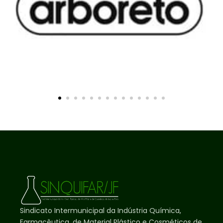
Sindicato Intermunicipal da Indústria Química,
Farmacêutica, de Material Plástico e Cosméticos de